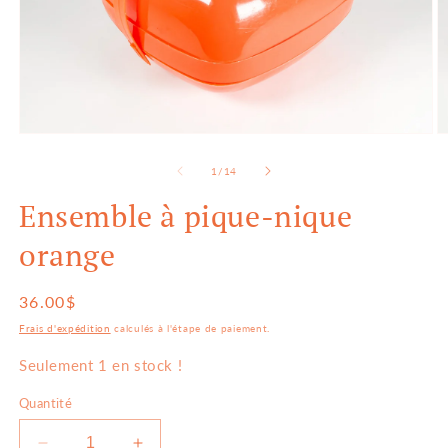
Ouvrir
O
le
le
média
m
de
1
/
14
1
2
dans
d
Ensemble à pique-nique
une
u
fenêtre
f
orange
modale
m
Prix
36.00$
habituel
Frais d'expédition
calculés à l'étape de paiement.
Seulement 1 en stock !
Quantité