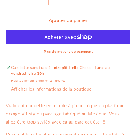
Réduire
Augmenter
la
la
quantité
quantité
de
de
Ajouter au panier
Ensemble
Ensemble
à
à
pique-
pique-
nique
nique
orange
orange
Plus de moyens de paiement
Cueillette sans frais à
Entrepôt Hello Chose - Lundi au
vendredi 8h à 16h
Habituellement prête en 24 heures
Afficher les informations de la boutique
Vraiment chouette ensemble à pique-nique en plastique
orange vif style space age fabriqué au Mexique. Vous
allez être trop stylés avec ça au parc cet été !!!
L'ensemble est malheureusement incomplet, il inclut : 3